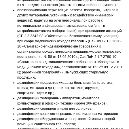
в т.ч. предметных стекол (очистка от иммерсионного масла);
обеззараживания перчаток (из латекса, изопрена, нитрила и
других материалов, устойчивых к воздействию химических
веществ), надетых на руки персонала, при работе с
потенциально инфицированным материалом (в т.ч. в
микробиологических лабораториях); при проведении инъекций
(СП 3.3.2342-08 «Обеспечение безопасности иммунизации»);
при сборе медицинских отходов классов Б (СанПиН 2.1.3.2630-
10 «Санитарно-эпидемиологические требования к
организациям, осуществляющим медицинскую деятельность»,
постановление № 58 от 18.05.2010 г.; СанПиН 2.1.7.2790-10
«Санитарно-эпидемиологические требования к обращению с
медицинскими отходами», постановление № 163 от 09.12.2010
г.); работников предприятий, выпускающих стерильную
продукцию.
дезинфекции предметов ухода за больными (из пластика,
стекла, металла и др.), носилок, каталок, игрушек,
спортинвентаря и пр.;
дезинфекции телефонных аппаратов, мониторов,
компьютерной и офисной техники (кроме ЖК-экранов);
дезинфекции соляриев и ламп для соляриев;
дезинфекции ковриков из резины и полимерных материалов;
дезинфекции оборудования и поверхностей машин скорой
помощи и санитарного транспорта;