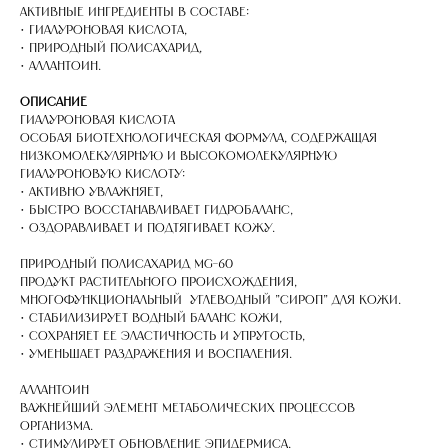
Активные ингредиенты в составе:
• гиалуроновая кислота,
• природный полисахарид,
• аллантоин.
Описание
Гиалуроновая кислота
Особая биотехнологическая формула, содержащая
низкомолекулярную и высокомолекулярную
гиалуроновую кислоту:
• активно увлажняет,
• быстро восстанавливает гидробаланс,
• оздоравливает и подтягивает кожу.
Природный полисахарид MG-60
Продукт растительного происхождения,
многофункциональный углеводный "сироп" для кожи.
• стабилизирует водный баланс кожи,
• сохраняет ее эластичность и упругость,
• уменьшает раздражения и воспаления.
Аллантоин
Важнейший элемент метаболических процессов
организма.
• стимулирует обновление эпидермиса,