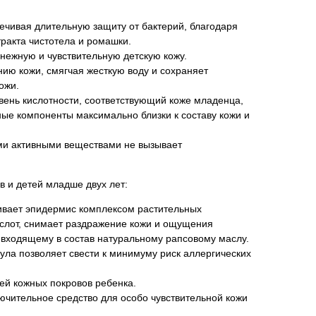
ечивая длительную защиту от бактерий, благодаря
тракта чистотела и ромашки.
 нежную и чувствительную детскую кожу.
ию кожи, смягчая жесткую воду и сохраняет
ожи.
ень кислотности, соответствующий коже младенца,
е компоненты максимально близки к составу кожи и
и активными веществами не вызывает
 и детей младше двух лет:
ивает эпидермис комплексом растительных
слот, снимает раздражение кожи и ощущения
входящему в состав натуральному рапсовому маслу.
ла позволяет свести к минимуму риск аллергических
ей кожных покровов ребенка.
ючительное средство для особо чувствительной кожи