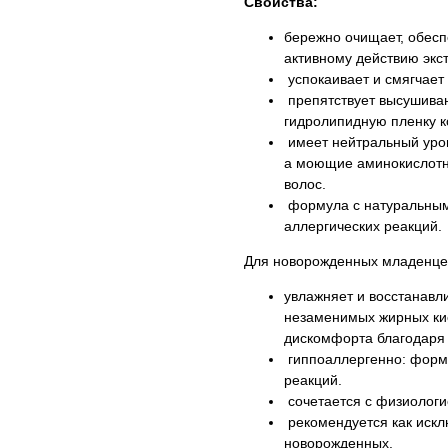
Свойства:
бережно очищает, обесп
активному действию экс
успокаивает и смягчает
препятствует высушиван
гидролипидную пленку к
имеет нейтральный уров
а моющие аминокислотны
волос.
формула с натуральным
аллергических реакций.
Для новорожденных младенцев
увлажняет и восстанавл
незаменимых жирных ки
дискомфорта благодаря 
гиппоаллергенно: форму
реакций.
сочетается с физиологи
рекомендуется как искл
новорожденных.