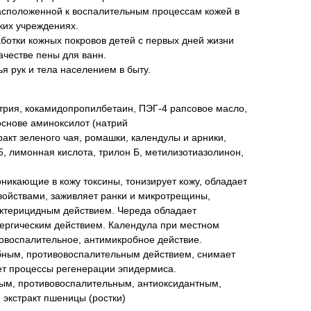
асположенной к воспалительным процессам кожей в
ких учреждениях.
отки кожных покровов детей с первых дней жизни
ачестве пены для ванн.
я рук и тела населением в быту.
атрия, кокамидопропилбетаин, ПЭГ-4 рапсовое масло,
основе аминоксилот (натрий
ракт зеленого чая, ромашки, календулы и арники,
5, лимонная кислота, трилон Б, метилизотиазолинон,
никающие в кожу токсины, тонизирует кожу, обладает
ойствами, заживляет ранки и микротрещины,
ктерицидным действием. Череда обладает
ергическим действием. Календула при местном
овоспалительное, антимикробное действие.
ным, противовоспалительным действием, снимает
ет процессы регенерации эпидермиса.
ым, противовоспалительным, антиоксидантным,
экстракт пшеницы (ростки)