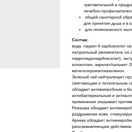
чувствительной и предр
лечебно-профилактичес
общей санитарной обраб
для принятия душа и в к
для гигиенического мыть
Состав:
вода, лаурет-6 карбоксилат н
натуральный увлажнитель на 
пирролидонкарбоксилат), экст
аллантоин, акрилат/пальмет 2
метилхлороизотиазолинон.
Зеленый чай нейтрализует про
смягчающим и питательным св
обладает антимикробным и ба
антибактериальным и антиалл
применении оказывает против
Ромашка обладает антимикроб
раздражение кожи, стимулиру
Арника обладает антимикробн
ранозаживляющим действием. 