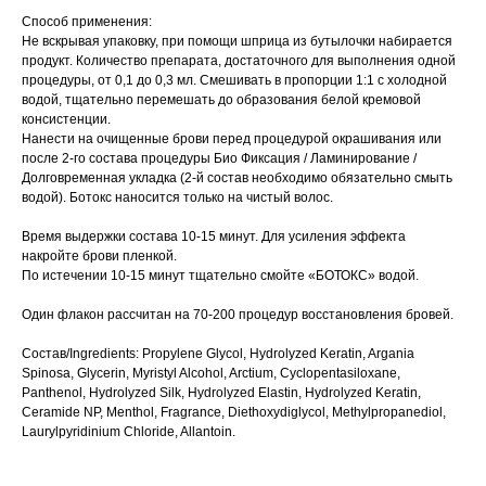
Способ применения:
Не вскрывая упаковку, при помощи шприца из бутылочки набирается
продукт. Количество препарата, достаточного для выполнения одной
процедуры, от 0,1 до 0,3 мл. Смешивать в пропорции 1:1 с холодной
водой, тщательно перемешать до образования белой кремовой
консистенции.
Нанести на очищенные брови перед процедурой окрашивания или
после 2-го состава процедуры Био Фиксация / Ламинирование /
Долговременная укладка (2-й состав необходимо обязательно смыть
водой). Ботокс наносится только на чистый волос.
Время выдержки состава 10-15 минут. Для усиления эффекта
накройте брови пленкой.
По истечении 10-15 минут тщательно смойте «БОТОКС» водой.
Один флакон рассчитан на 70-200 процедур восстановления бровей.
Состав/Ingredients: Propylene Glycol, Hydrolyzed Keratin, Argania
Spinosa, Glycerin, Myristyl Alcohol, Arctium, Cyclopentasiloxane,
Panthenol, Hydrolyzed Silk, Hydrolyzed Elastin, Hydrolyzed Keratin,
Ceramide NP, Menthol, Fragrance, Diethoxydiglycol, Methylpropanediol,
Laurylpyridinium Chloride, Allantoin.